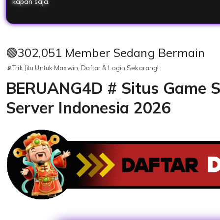
kapan saja.
Price:
🟢302,051 Member Sedang Bermain
📡Trik Jitu Untuk Maxwin, Daftar & Login Sekarang!
BERUANG4D # Situs Game Sl
Server Indonesia 2026