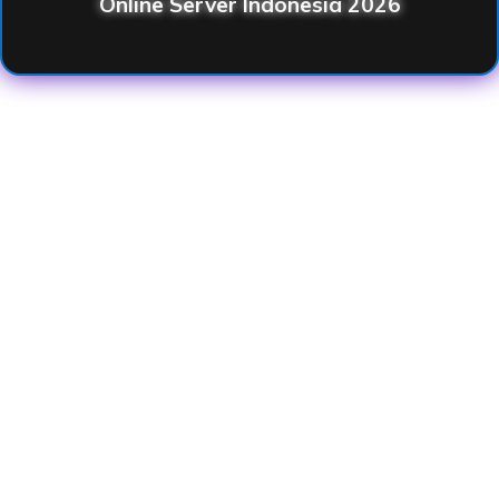
Online Server Indonesia 2026