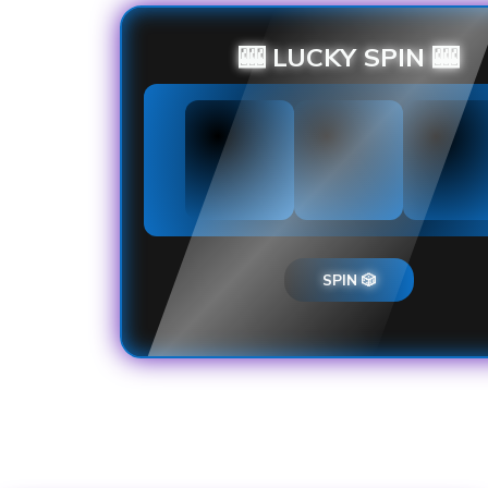
🎰 LUCKY SPIN 🎰
SPIN 🎲